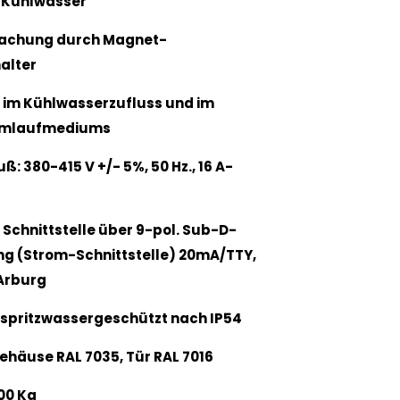
 Kühlwasser
achung durch Magnet-
alter
r im Kühlwasserzufluss und im
 Umlaufmediums
uß: 380-415 V +/- 5%, 50 Hz., 16 A-
 Schnittstelle über 9-pol. Sub-D-
g (Strom-Schnittstelle) 20mA/TTY,
Arburg
 spritzwassergeschützt nach IP54
ehäuse RAL 7035, Tür RAL 7016
100 Kg