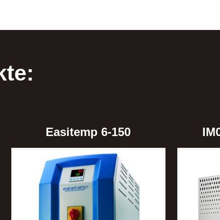
kte:
Easitemp 6-150
IM