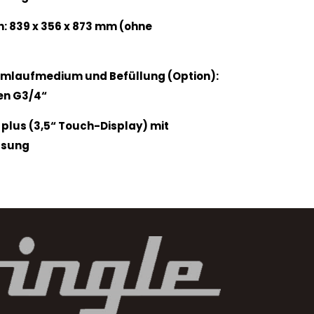
 839 x 356 x 873 mm (ohne
Umlaufmedium und Befüllung (Option):
en G3/4“
 plus (3,5“ Touch-Display) mit
ssung