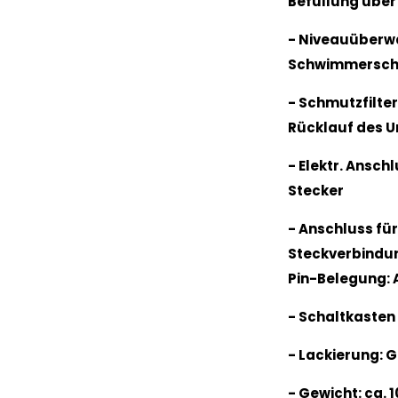
Befüllung über
- Niveauüberw
Schwimmersch
- Schmutzfilte
Rücklauf des
- Elektr. Anschl
Stecker
- Anschluss für
Steckverbindun
Pin-Belegung: 
- Schaltkasten
- Lackierung: G
- Gewicht: ca. 