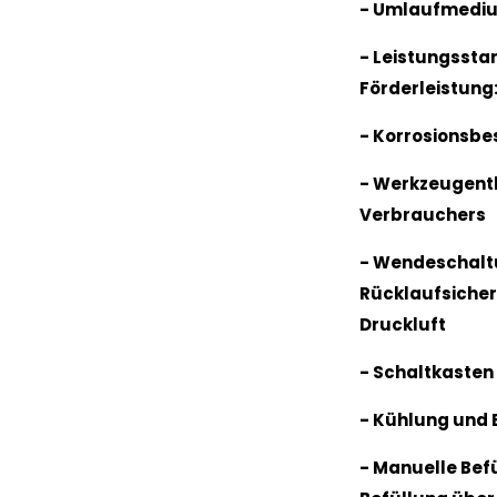
- Umlaufmediu
- Leistungssta
Förderleistung:
- Korrosionsbe
- Werkzeugent
Verbrauchers
- Wendeschaltu
Rücklaufsiche
Druckluft
- Schaltkasten
- Kühlung und 
- Manuelle Befü