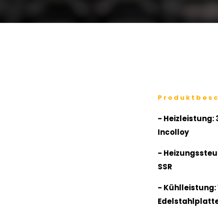
Produktbes
- Heizleistung:
Incolloy
- Heizungssteue
SSR
- Kühlleistung:
Edelstahlplat