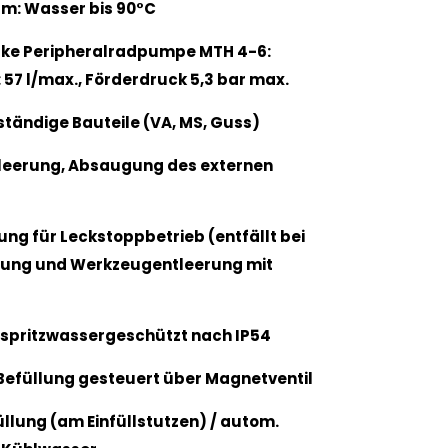
m: Wasser bis 90°C
rke Peripheralradpumpe MTH 4-6:
 57 l/max., Förderdruck 5,3 bar max.
ständige Bauteile (VA, MS, Guss)
leerung, Absaugung des externen
ng für Leckstoppbetrieb (entfällt bei
rung und Werkzeugentleerung mit
 spritzwassergeschützt nach IP54
Befüllung gesteuert über Magnetventil
llung (am Einfüllstutzen) / autom.