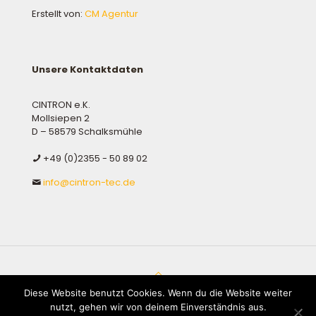
Erstellt von:
CM Agentur
Unsere Kontaktdaten
CINTRON e.K.
Mollsiepen 2
D – 58579 Schalksmühle
+49 (0)2355 - 50 89 02
info@cintron-tec.de
© 2026 Betheme by
Muffin group
| All Rights Reserved |
Diese Website benutzt Cookies. Wenn du die Website weiter
Powered by
WordPress
nutzt, gehen wir von deinem Einverständnis aus.